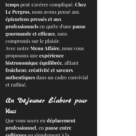
temps
 peut s'avérer compliqué. 
Chez 
Le Pergros
, nous avons pensé aux 
épicuriens pressés et aux 
professionnels
 en quête d'une 
pause 
gourmande et efficace
, sans 
compromis sur le plaisir.
Avec notre 
Menu Affaire
, nous vous 
proposons une 
expérience 
bistronomique équilibrée
, alliant 
fraîcheur, créativité et saveurs 
authentiques
 dans un cadre convivial 
et raffiné.
Un Déjeuner Élaboré pour 
Vous
Que vous soyez en 
déplacement 
professionnel
, en 
pause entre 
collègues
 ou simplement à la 