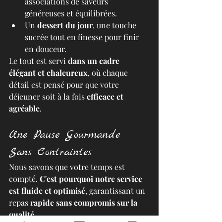
associations de saveurs 
généreuses et équilibrées. 
Un 
dessert du jour
, une touche 
sucrée tout en finesse pour finir 
en douceur.
Le tout est servi 
dans un cadre 
élégant et chaleureux
, où chaque 
détail est pensé pour que votre 
déjeuner soit à la fois 
efficace et 
agréable
.
Une Pause Gourmande 
Sans Contraintes
Nous savons que votre temps est 
compté. 
C'est pourquoi notre service 
est fluide et optimisé
, garantissant un 
repas 
rapide sans compromis sur la 
qualité
.